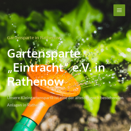
Gartensparte in Rathenow
Gartensparte
„Eintracht“ e.V. in
Rathenow
Unsere Kleingartensparte ist eine der ältesten noch bestehenden
Anlagen in Rathenow.